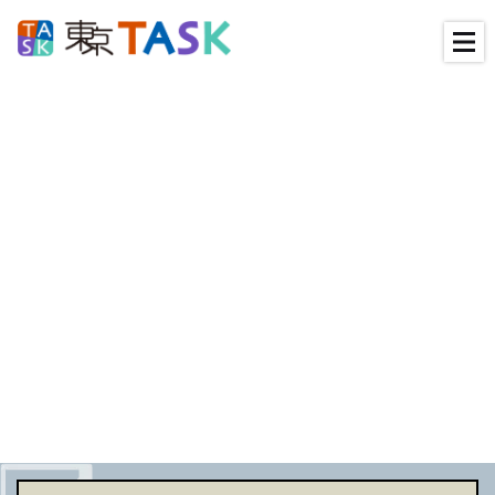
[%article_date_notime_wa%]発表
[%title%]
[%article%]
News一覧へ
[%category%]